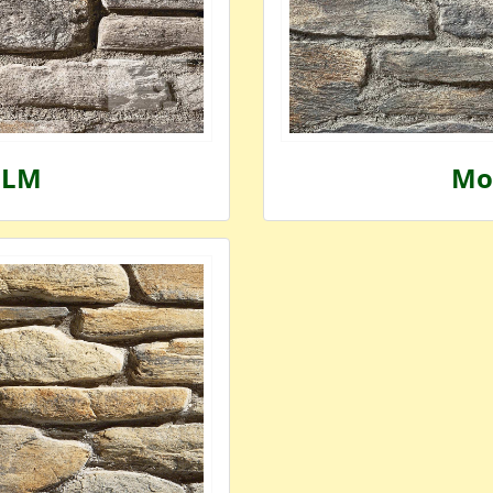
 LM
Mon