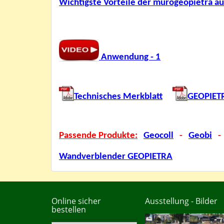
Wichtigste Vorteile der murogeopietra
Anwendung - 1
Technisches Merkblatt
GEOPIET
Passende Produkte:
Geocoll
-
Geobi
-
Wandverblender GEOPIETRA
Online sicher
Ausstellung - Bilder
bestellen