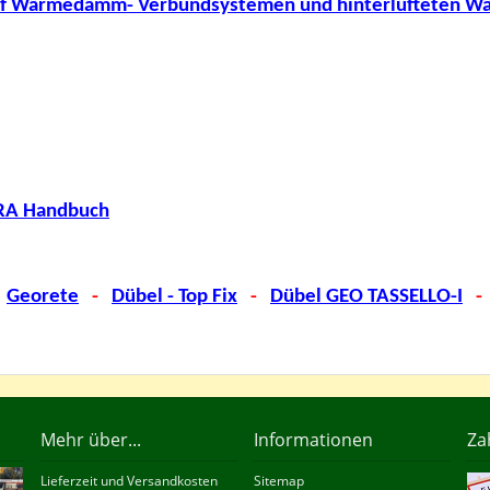
 auf Wärmedämm- Verbundsystemen und hinterlüfteten W
RA Handbuch
Georete
-
Dübel - Top Fix
-
Dübel GEO TASSELLO-I
-
Mehr über...
Informationen
Za
Lieferzeit und Versandkosten
Sitemap