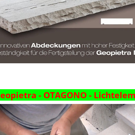
eopietra
-
OTAGONO - Lichtele