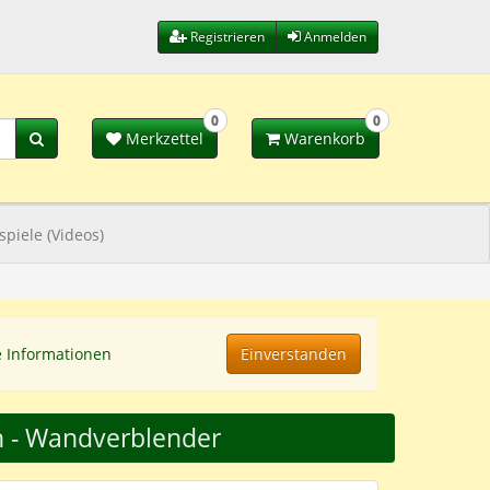
Registrieren
Anmelden
0
0
Merkzettel
Warenkorb
spiele (Videos)
e Informationen
Einverstanden
en - Wandverblender