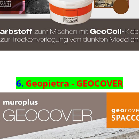
6.
Geopietra
- GEOCOVER