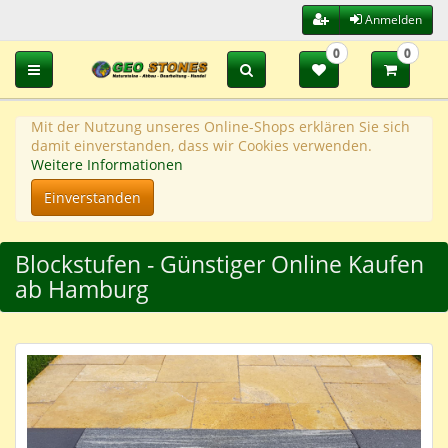
Anmelden
0
0
Toggle navigation
Mit der Nutzung unseres Online-Shops erklären Sie sich
damit einverstanden, dass wir Cookies verwenden.
Weitere Informationen
Einverstanden
Blockstufen - Günstiger Online Kaufen
ab Hamburg