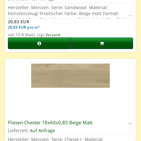
Hersteller: Meissen Serie: Sandwood Material:
Feinsteinzeug/ Frostsicher Farbe: Beige matt Format:
18x60x0,85 cm Rutschhemmung: R9 Abrieb: 4 Oberfläche:
20,83 EUR
Glasiert
20,83 EUR pro m²
inkl. 19 % MwSt. zzgl.
Versand
Fliesen Chester 18x60x0,85 Beige Matt
Lieferzeit:
Auf Anfrage
Hersteller: Meissen Serie: Cheste r Material: