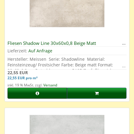
Fliesen Shadow Line 30x60x0,8 Beige Matt
Lieferzeit:
Auf Anfrage
Hersteller: Meissen Serie: Shadowline Material:
Feinsteinzeug/ Frostsicher Farbe: Beige matt Format:
30x60x0,8 cm Rutschhemmung: R10B/Barfußbereich
22,55 EUR
geeignet Abrieb: 4 Oberfläche: Glasiert
22,55 EUR pro m²
inkl. 19 % MwSt. zzgl.
Versand