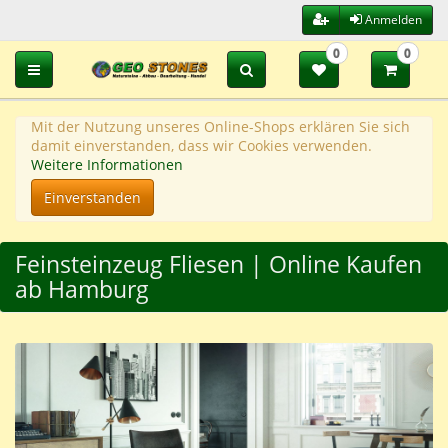
Anmelden
0
0
Toggle navigation
Mit der Nutzung unseres Online-Shops erklären Sie sich
damit einverstanden, dass wir Cookies verwenden.
Weitere Informationen
Einverstanden
Feinsteinzeug Fliesen | Online Kaufen
ab Hamburg