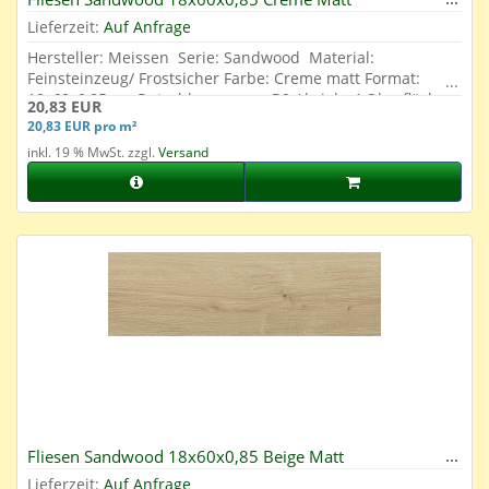
Lieferzeit:
Auf Anfrage
Hersteller: Meissen Serie: Sandwood Material:
Feinsteinzeug/ Frostsicher Farbe: Creme matt Format:
18x60x0,85 cm Rutschhemmung: R9 Abrieb: 4 Oberfläche:
20,83 EUR
Glasiert
20,83 EUR pro m²
inkl. 19 % MwSt. zzgl.
Versand
Fliesen Sandwood 18x60x0,85 Beige Matt
Lieferzeit:
Auf Anfrage