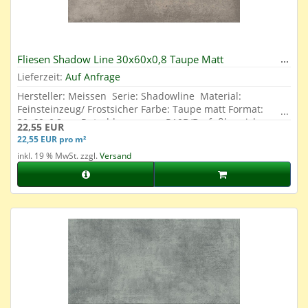
Fliesen Shadow Line 30x60x0,8 Taupe Matt
Lieferzeit:
Auf Anfrage
Hersteller: Meissen Serie: Shadowline Material:
Feinsteinzeug/ Frostsicher Farbe: Taupe matt Format:
30x60x0,8 cm Rutschhemmung: R10B/Barfußbereich
22,55 EUR
geeignet Abrieb: 4 Oberfläche: Glasiert
22,55 EUR pro m²
inkl. 19 % MwSt. zzgl.
Versand