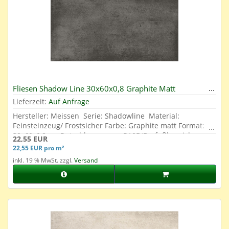
Fliesen Shadow Line 30x60x0,8 Graphite Matt
Lieferzeit:
Auf Anfrage
Hersteller: Meissen Serie: Shadowline Material:
Feinsteinzeug/ Frostsicher Farbe: Graphite matt Format:
30x60x0,8 cm Rutschhemmung: R10B/Barfußbereich
22,55 EUR
geeignet Abrieb: 4 Oberfläche: Glasiert
22,55 EUR pro m²
inkl. 19 % MwSt. zzgl.
Versand