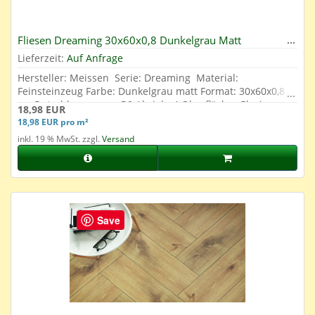
Fliesen Dreaming 30x60x0,8 Dunkelgrau Matt
Lieferzeit:
Auf Anfrage
Hersteller: Meissen Serie: Dreaming Material:
Feinsteinzeug Farbe: Dunkelgrau matt Format: 30x60x0,8
cm Rutschhemmung: R9 Abrieb: 4 Oberfläche: Glasier
18,98 EUR
18,98 EUR pro m²
inkl. 19 % MwSt. zzgl.
Versand
Save