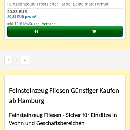
Feinsteinzeug/ Frostsicher Farbe: Beige matt Format:
18x60x0,85 cm Rutschhemmung: R9 Abrieb: 4 Oberfläche:
20,83 EUR
Glasiert
20,83 EUR pro m²
inkl. 19 % MwSt. zzgl.
Versand
1
Feinsteinzeug Fliesen Günstiger Kaufen
ab Hamburg
Feinsteinzeug Fliesen - Sicher für Einsätze in
Wohn und Geschäftsbereichen