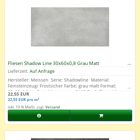
Fliesen Shadow Line 30x60x0,8 Grau Matt
Lieferzeit:
Auf Anfrage
Hersteller: Meissen Serie: Shadowline Material:
Feinsteinzeug/ Frostsicher Farbe: grau matt Format:
30x60x0,8 cm Rutschhemmung: R10B/Barfußbereich
22,55 EUR
geeignet Abrieb: 4 Oberfläche: Glasiert
22,55 EUR pro m²
inkl. 19 % MwSt. zzgl.
Versand