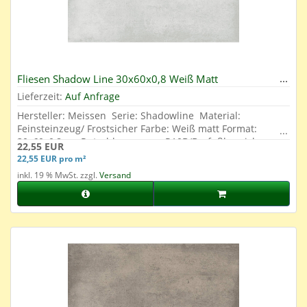
Fliesen Shadow Line 30x60x0,8 Weiß Matt
Lieferzeit:
Auf Anfrage
Hersteller: Meissen Serie: Shadowline Material:
Feinsteinzeug/ Frostsicher Farbe: Weiß matt Format:
30x60x0,8 cm Rutschhemmung: R10B/Barfußbereich
22,55 EUR
geeignet Abrieb: 4 Oberfläche: Glasiert
22,55 EUR pro m²
inkl. 19 % MwSt. zzgl.
Versand