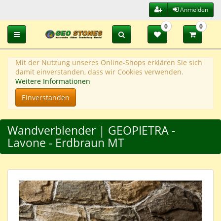
Anmelden
0
0
Toggle navigation
Mit der Nutzung unseres Online-Shops erklären Sie sich
damit einverstanden, dass wir Cookies verwenden.
Weitere Informationen
Einverstanden
Wandverblender | GEOPIETRA -
Lavone - Erdbraun MT