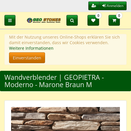
Anmelden
0
0
Toggle navigation
Mit der Nutzung unseres Online-Shops erklären Sie sich
damit einverstanden, dass wir Cookies verwenden.
Weitere Informationen
Einverstanden
Wandverblender | GEOPIETRA -
Moderno - Marone Braun M