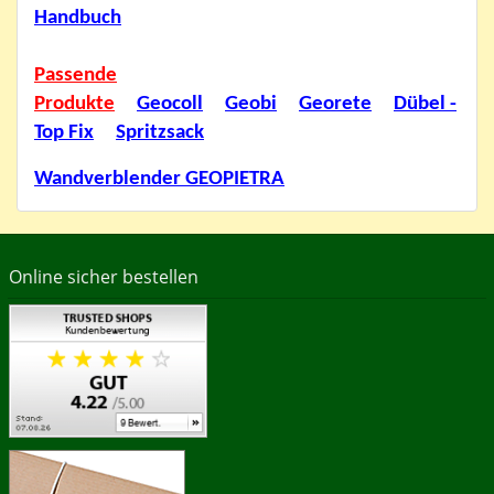
Handbuch
Passende
Produkte
Geocoll
Geobi
Georete
Dübel -
Top Fix
Spritzsack
Wandverblender GEOPIETRA
Online sicher bestellen