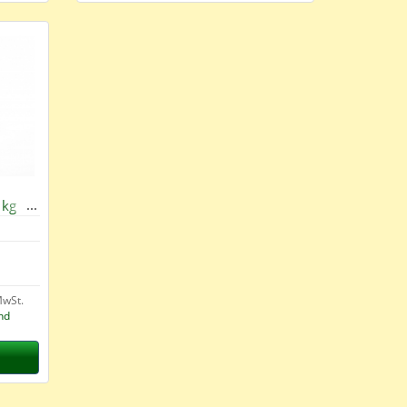
 kg
MwSt.
nd