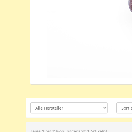
Zeige
1
bis
7
(von insgesamt
7
Artikeln)