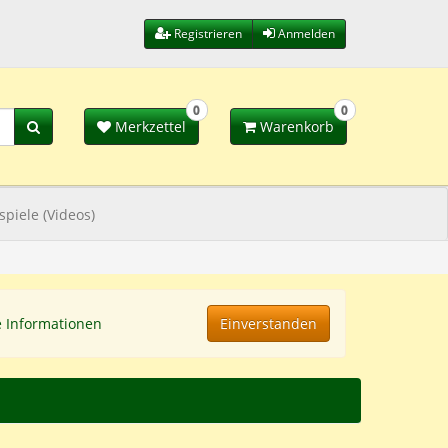
Registrieren
Anmelden
0
0
Merkzettel
Warenkorb
spiele (Videos)
e Informationen
Einverstanden