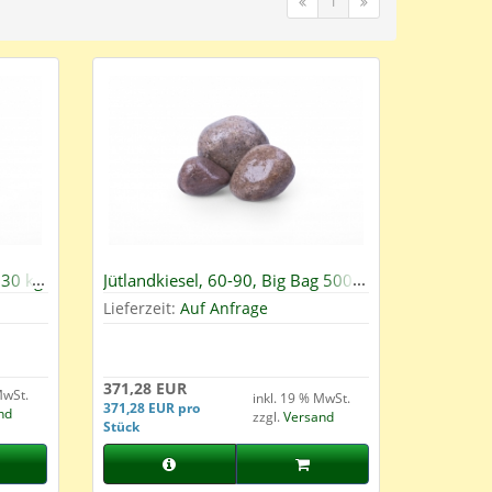
1
 30 kg
Jütlandkiesel, 60-90, Big Bag 500
kg
Lieferzeit:
Auf Anfrage
371,28 EUR
MwSt.
inkl. 19 % MwSt.
371,28 EUR pro
nd
zzgl.
Versand
Stück