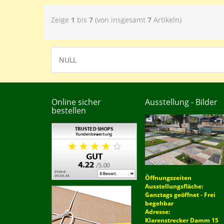
Zeige
1
bis
7
(von insgesamt
7
Artikeln)
NULL
Online sicher
Ausstellung - Bilder
bestellen
Öffnungszeiten
Ausstellungsfläche:
Ganztags geöffnet - Frei
begehbar
Adresse:
Klarenstrecker Damm 15