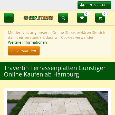
Anmelden
0
0
Toggle navigation
Mit der Nutzung unseres Online-Shops erklären Sie sich
damit einverstanden, dass wir Cookies verwenden.
Weitere Informationen
Einverstanden
Travertin Terrassenplatten Günstiger
Online Kaufen ab Hamburg