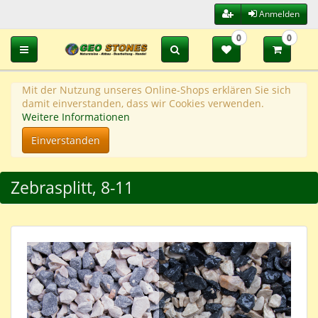
Anmelden
0
0
Toggle navigation
Mit der Nutzung unseres Online-Shops erklären Sie sich
damit einverstanden, dass wir Cookies verwenden.
Weitere Informationen
Einverstanden
Zebrasplitt, 8-11