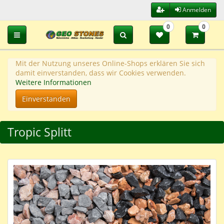
Anmelden
0
0
Toggle navigation
Mit der Nutzung unseres Online-Shops erklären Sie sich
damit einverstanden, dass wir Cookies verwenden.
Weitere Informationen
Einverstanden
Tropic Splitt