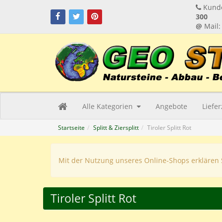
Kunde
300
@
Mail
Alle Kategorien
Angebote
Liefe
Startseite
Splitt & Ziersplitt
Tiroler Splitt Rot
Mit der Nutzung unseres Online-Shops erklären 
Tiroler Splitt Rot