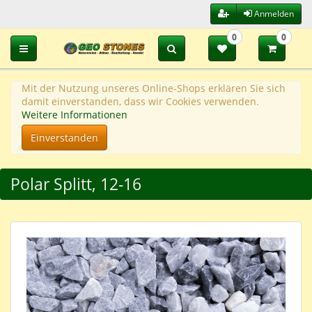
Anmelden
0
0
Toggle navigation
Mit der Nutzung unseres Online-Shops erklären Sie sich
damit einverstanden, dass wir Cookies verwenden.
Weitere Informationen
Einverstanden
Polar Splitt, 12-16