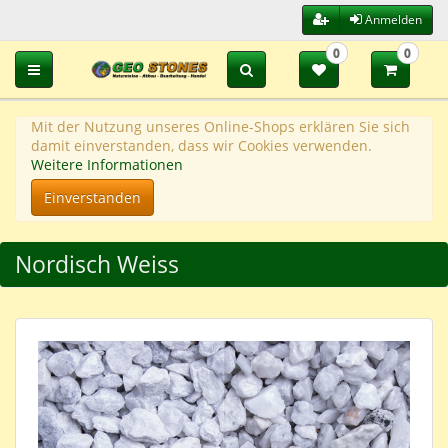
Anmelden
0
0
Toggle navigation
Mit der Nutzung unseres Online-Shops erklären Sie sich
damit einverstanden, dass wir Cookies verwenden.
Weitere Informationen
Einverstanden
Nordisch Weiss