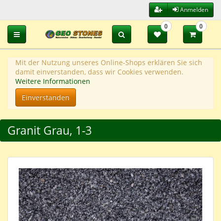
Anmelden
0
0
Toggle navigation
Mit der Nutzung unseres Online-Shops erklären Sie sich
damit einverstanden, dass wir Cookies verwenden.
Weitere Informationen
Einverstanden
Granit Grau, 1-3