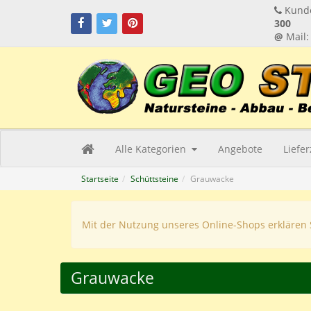
Kunde
300
@
Mail
Alle Kategorien
Angebote
Liefe
Startseite
Schüttsteine
Grauwacke
Mit der Nutzung unseres Online-Shops erklären 
Grauwacke