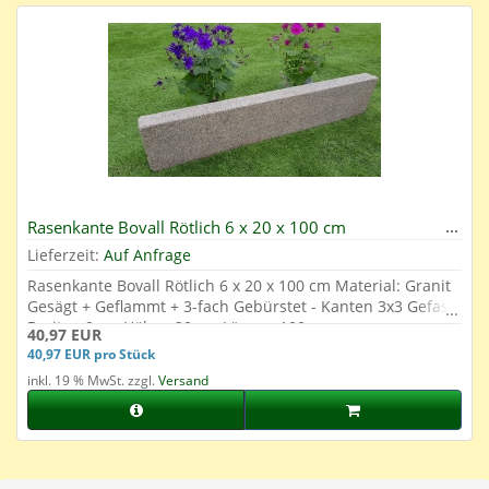
Rasenkante Bovall Rötlich 6 x 20 x 100 cm
Lieferzeit:
Auf Anfrage
Rasenkante Bovall Rötlich 6 x 20 x 100 cm Material: Granit
Gesägt + Geflammt + 3-fach Gebürstet - Kanten 3x3 Gefast
Breite: 6 cm Höhe: 20 cm Länge: 100 cm
40,97 EUR
40,97 EUR pro Stück
inkl. 19 % MwSt. zzgl.
Versand