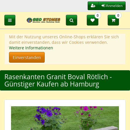
Anmelden
0
0
Toggle navigation
Mit der Nutzung unseres Online-Shops erklären Sie sich
damit einverstanden, dass wir Cookies verwenden.
Weitere Informationen
Einverstanden
Rasenkanten Granit Boval Rötlich -
Günstiger Kaufen ab Hamburg