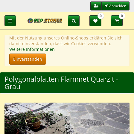
Anmelden
0
0
Toggle navigation
Mit der Nutzung unseres Online-Shops erklären Sie sich
damit einverstanden, dass wir Cookies verwenden.
Weitere Informationen
Einverstanden
Polygonalplatten Flammet Quarzit -
Grau