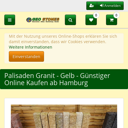
Anmelden
0
0
Toggle navigation
Mit der Nutzung unseres Online-Shops erklären Sie sich
damit einverstanden, dass wir Cookies verwenden.
Weitere Informationen
Einverstanden
Palisaden Granit - Gelb - Günstiger
Online Kaufen ab Hamburg