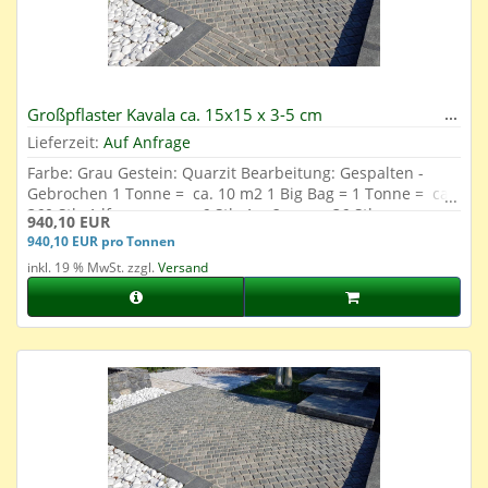
Großpflaster Kavala ca. 15x15 x 3-5 cm
Lieferzeit:
Auf Anfrage
Farbe: Grau Gestein: Quarzit Bearbeitung: Gespalten -
Gebrochen 1 Tonne = ca. 10 m2 1 Big Bag = 1 Tonne = ca.
360 Stk. 1 lfm. = ca. ca. 6 Stk. 1 m2 = ca. 36 Stk.
940,10 EUR
940,10 EUR pro Tonnen
inkl. 19 % MwSt. zzgl.
Versand