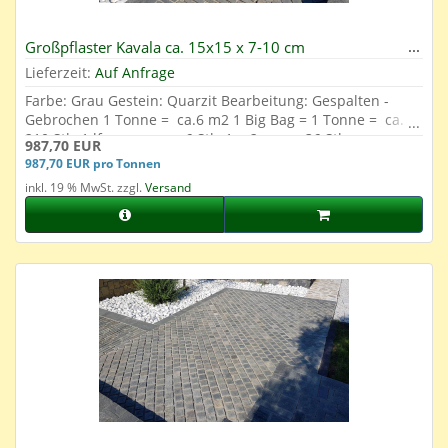
Großpflaster Kavala ca. 15x15 x 7-10 cm
Lieferzeit:
Auf Anfrage
Farbe: Grau Gestein: Quarzit Bearbeitung: Gespalten -
Gebrochen 1 Tonne = ca.6 m2 1 Big Bag = 1 Tonne = ca.
210 Stk. 1 lfm. = ca. ca. 6 Stk. 1 m2 = ca. 36 Stk.
987,70 EUR
987,70 EUR pro Tonnen
inkl. 19 % MwSt. zzgl.
Versand