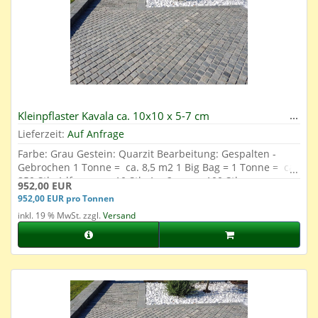
Kleinpflaster Kavala ca. 10x10 x 5-7 cm
Lieferzeit:
Auf Anfrage
Farbe: Grau Gestein: Quarzit Bearbeitung: Gespalten -
Gebrochen 1 Tonne = ca. 8,5 m2 1 Big Bag = 1 Tonne = ca.
850 Stk. 1 lfm. = ca. 10 Stk. 1 m2 = ca. 100 Stk.
952,00 EUR
952,00 EUR pro Tonnen
inkl. 19 % MwSt. zzgl.
Versand