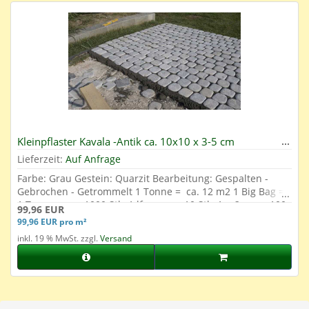
Kleinpflaster Kavala -Antik ca. 10x10 x 3-5 cm
Lieferzeit:
Auf Anfrage
Farbe: Grau Gestein: Quarzit Bearbeitung: Gespalten -
Gebrochen - Getrommelt 1 Tonne = ca. 12 m2 1 Big Bag =
1 Tonne = ca. 1000 Stk. 1 lfm. = ca. 10 Stk. 1 m2 = ca. 100
99,96 EUR
Stk.
99,96 EUR pro m²
inkl. 19 % MwSt. zzgl.
Versand