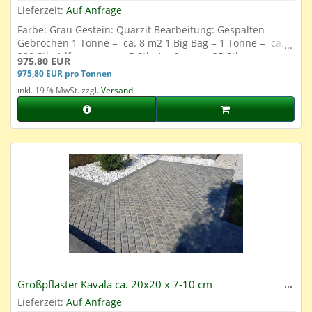
Lieferzeit:
Auf Anfrage
Farbe: Grau Gestein: Quarzit Bearbeitung: Gespalten -
Gebrochen 1 Tonne = ca. 8 m2 1 Big Bag = 1 Tonne = ca.
200 Stk. 1 lfm. = ca. ca. 5 Stk. 1 m2 = ca. 25 Stk.
975,80 EUR
975,80 EUR pro Tonnen
inkl. 19 % MwSt. zzgl.
Versand
Großpflaster Kavala ca. 20x20 x 7-10 cm
Lieferzeit:
Auf Anfrage