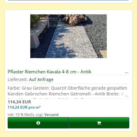
Pflaster Riemchen Kavala 4-8 cm - Antik
Lieferzeit:
Auf Anfrage
Farbe: Grau Gestein: Quarzit Oberfläche gerade gespalten
Kanden Gebrochen Riemchen Getromelt - Antik Breite: 4 -
8 cm Länge: Freie Länge Stärke: 3 - 5 cm
114,24 EUR
114,24 EUR pro m²
inkl. 19 % MwSt. zzgl.
Versand