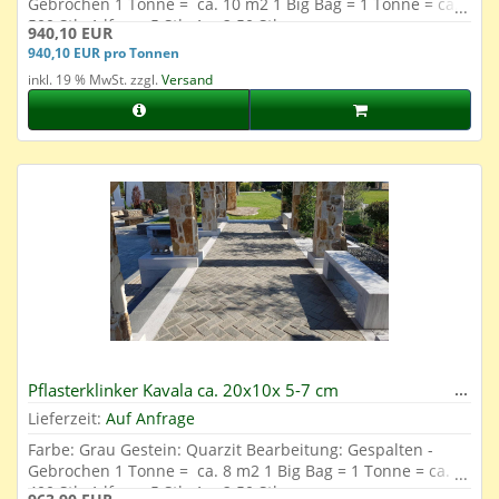
Gebrochen 1 Tonne = ca. 10 m2 1 Big Bag = 1 Tonne = ca.
500 Stk. 1 lfm. = 5 Stk. 1 m2 50 Stk.
940,10 EUR
940,10 EUR pro Tonnen
inkl. 19 % MwSt. zzgl.
Versand
Pflasterklinker Kavala ca. 20x10x 5-7 cm
Lieferzeit:
Auf Anfrage
Farbe: Grau Gestein: Quarzit Bearbeitung: Gespalten -
Gebrochen 1 Tonne = ca. 8 m2 1 Big Bag = 1 Tonne = ca.
400 Stk. 1 lfm. = 5 Stk. 1 m2 50 Stk.