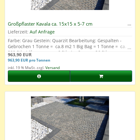
Großpflaster Kavala ca. 15x15 x 5-7 cm
Lieferzeit:
Auf Anfrage
Farbe: Grau Gestein: Quarzit Bearbeitung: Gespalten -
Gebrochen 1 Tonne = ca.8 m2 1 Big Bag = 1 Tonne = ca.
280 Stk. 1 lfm. = ca. ca. 6 Stk. 1 m2 = ca. 36 Stk.
963,90 EUR
963,90 EUR pro Tonnen
inkl. 19 % MwSt. zzgl.
Versand