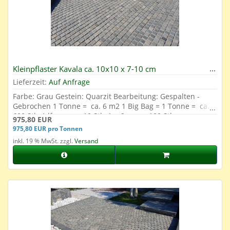
Kleinpflaster Kavala ca. 10x10 x 7-10 cm
Lieferzeit:
Auf Anfrage
Farbe: Grau Gestein: Quarzit Bearbeitung: Gespalten -
Gebrochen 1 Tonne = ca. 6 m2 1 Big Bag = 1 Tonne = ca.
600 Stk. 1 lfm. = ca. 10 Stk. 1 m2 = ca. 100 Stk.
975,80 EUR
975,80 EUR pro Tonnen
inkl. 19 % MwSt. zzgl.
Versand