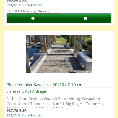
963,90 EUR
963,90 EUR pro Tonnen
inkl. 19 % MwSt. zzgl.
Versand
Pflasterklinker Kavala ca. 20x10x 7-10 cm
Lieferzeit:
Auf Anfrage
Farbe: Grau Gestein: Quarzit Bearbeitung: Gespalten -
Gebrochen 1 Tonne = ca. 6 m2 1 Big Bag = 1 Tonne = ca.
300 Stk. 1 lfm. = 5 Stk. 1 m2 50 Stk.
987,70 EUR
987,70 EUR pro Tonnen