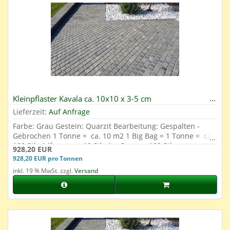
Kleinpflaster Kavala ca. 10x10 x 3-5 cm
Lieferzeit:
Auf Anfrage
Farbe: Grau Gestein: Quarzit Bearbeitung: Gespalten -
Gebrochen 1 Tonne = ca. 10 m2 1 Big Bag = 1 Tonne = ca.
100 Stk. 1 lfm. = ca. 10 Stk. 1 m2 = ca. 100 Stk.
928,20 EUR
928,20 EUR pro Tonnen
inkl. 19 % MwSt. zzgl.
Versand