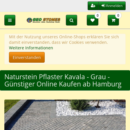
Anmelden
0
0
Toggle navigation
Mit der Nutzung unseres Online-Shops erklären Sie sich
damit einverstanden, dass wir Cookies verwenden.
Weitere Informationen
Einverstanden
Naturstein Pflaster Kavala - Grau -
Günstiger Online Kaufen ab Hamburg