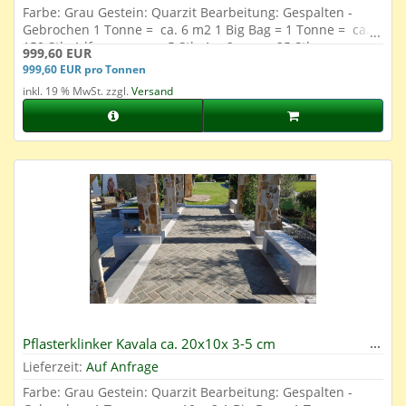
Farbe: Grau Gestein: Quarzit Bearbeitung: Gespalten -
Gebrochen 1 Tonne = ca. 6 m2 1 Big Bag = 1 Tonne = ca.
150 Stk. 1 lfm. = ca. ca. 5 Stk. 1 m2 = ca. 25 Stk.
999,60 EUR
999,60 EUR pro Tonnen
inkl. 19 % MwSt. zzgl.
Versand
Pflasterklinker Kavala ca. 20x10x 3-5 cm
Lieferzeit:
Auf Anfrage
Farbe: Grau Gestein: Quarzit Bearbeitung: Gespalten -