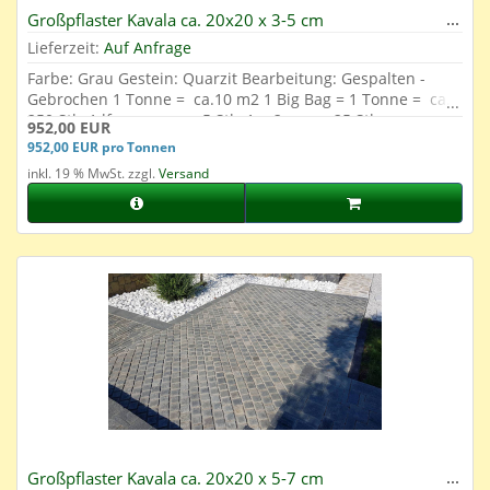
Großpflaster Kavala ca. 20x20 x 3-5 cm
Lieferzeit:
Auf Anfrage
Farbe: Grau Gestein: Quarzit Bearbeitung: Gespalten -
Gebrochen 1 Tonne = ca.10 m2 1 Big Bag = 1 Tonne = ca.
250 Stk. 1 lfm. = ca. ca. 5 Stk. 1 m2 = ca. 25 Stk.
952,00 EUR
952,00 EUR pro Tonnen
inkl. 19 % MwSt. zzgl.
Versand
Großpflaster Kavala ca. 20x20 x 5-7 cm