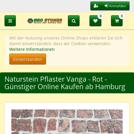
Anmelden
0
0
Toggle navigation
Mit der Nutzung unseres Online-Shops erklären Sie sich
damit einverstanden, dass wir Cookies verwenden.
Weitere Informationen
Einverstanden
Naturstein Pflaster Vanga - Rot -
Günstiger Online Kaufen ab Hamburg