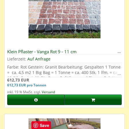
Klein Pflaster - Vanga Rot 9 - 11 cm
Lieferzeit:
Auf Anfrage
Farbe: Rot Gestein: Granit Bearbeitung: Gespalten 1 Tonne
= ca. 4,5 m2 1 Big Bag = 1 Tonne = ca. 400 Stk. 1 lfm. = ca.
10 Stk. Preis inkl. Big Bag + Befüllung und Einweg-Palette
612,73 EUR
612,73 EUR pro Tonnen
inkl. 19 % MwSt. zzgl.
Versand
Save