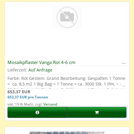
Mosaikpflaster Vanga Rot 4-6 cm
Lieferzeit:
Auf Anfrage
Farbe: Rot Gestein: Granit Bearbeitung: Gespalten 1 Tonne
= ca. 8,5 m2 1 Big Bag = 1 Tonne = ca. 3000 Stk. 1 lfm. = ca.
20 Stk Preis inkl. Big Bag + Befüllung und Einweg-Palette
653,37 EUR
653,37 EUR pro Tonnen
inkl. 19 % MwSt. zzgl.
Versand