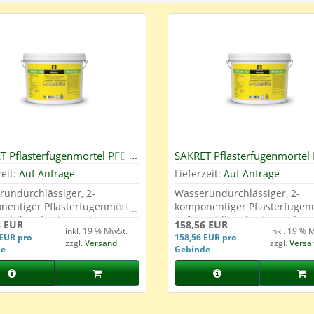
T Pflasterfugenmörtel PFE
SAKRET Pflasterfugenmörtel
au
2w Sand
zeit:
Auf Anfrage
Lieferzeit:
Auf Anfrage
undurchlässiger, 2-
Wasserundurchlässiger, 2-
entiger Pflasterfugenmörtel
komponentiger Pflasterfugen
oxidharzbasis. Nach FGSV
auf Epoxidharzbasis. Nach F
8 EUR
158,56 EUR
inkl. 19 % MwSt.
inkl. 19 % 
spapier und nach ZTV-
Arbeitspapier und nach ZTV-
 EUR pro
158,56 EUR pro
zzgl.
Versand
zzgl.
Versa
au (Nutzungskategorie N1
Wegebau (Nutzungskategorie
de
Gebinde
) Lieferform : Gebinde 25 kg
bis N3) Lieferform : Gebinde
r Technisches Merkblatt
Eimmer Technisches Merkbla
Sand