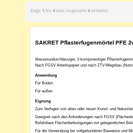
Zeige
1
bis
4
(von insgesamt
4
Artikeln)
SAKRET Pflasterfugenmörtel PFE 2
Wasserundurchlässiger, 2-komponentiger Pflasterfugenmö
Nach FGSV Arbeitspapier und nach ZTV-Wegebau (Nutzu
Anwendung
Für Boden
Für außen
Eignung
Zum Verfugen von alten oder neuen Kunst- und Naturstein
Geeignet nach den Anforderungen nach FGSV (Flächenbe
Befahrbare Flächenbefestigungen mit gelegentlichen Bef
Für die Verwendung bei vollgebundener Bauweise und Mi