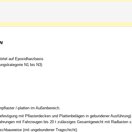
w
rtel auf Epoxidharzbasis.
ngskategorie N1 bis N3)
pflaster /-platten im Außenbereich.
festigung mit Pflasterdecken und Plattenbelägen in gebundener Ausführung
ahrungen mit Fahrzeugen bis 20 t zulässiges Gesamtgewicht mit Radlasten ≤
schbauweise (mit ungebundener Tragschicht).