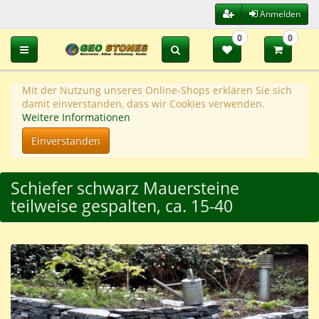
Anmelden
0
0
Toggle navigation
Mit der Nutzung unseres Online-Shops erklären Sie sich
damit einverstanden, dass wir Cookies verwenden.
Weitere Informationen
Einverstanden
Schiefer schwarz Mauersteine
teilweise gespalten, ca. 15-40