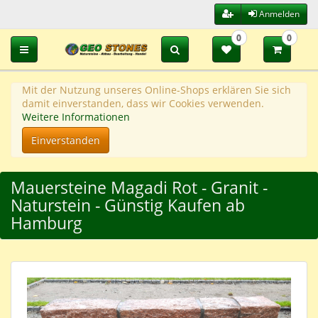
Anmelden
0
0
Toggle navigation
Mit der Nutzung unseres Online-Shops erklären Sie sich
damit einverstanden, dass wir Cookies verwenden.
Weitere Informationen
Einverstanden
Mauersteine Magadi Rot - Granit -
Naturstein - Günstig Kaufen ab
Hamburg