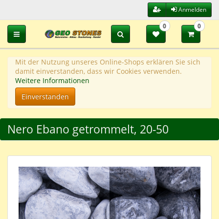
Anmelden
0
0
Toggle navigation
Mit der Nutzung unseres Online-Shops erklären Sie sich
damit einverstanden, dass wir Cookies verwenden.
Weitere Informationen
Einverstanden
Nero Ebano getrommelt, 20-50