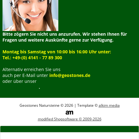
Bitte zögern Sie nicht uns anzurufen. Wir stehen Ihnen für
Fragen und weitere Auskünfte gerne zur Verfügung.
Montag bis Samstag von 10:00 bis 16:00 Uhr unter:
Tel.: +49-(0) 4141 - 77 89 300
Alternativ erreichen Sie uns
auch per E-Mail unter
info@geostones.de
oder über unser
Kontaktformular
.
Geostones Natursteine © 2026 | Template ©
alkim media
modified Shopsoftware © 2009-2026