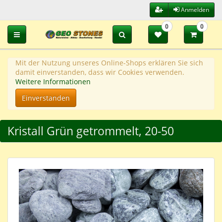
Anmelden
0
0
Toggle navigation
Mit der Nutzung unseres Online-Shops erklären Sie sich
damit einverstanden, dass wir Cookies verwenden.
Weitere Informationen
Einverstanden
Kristall Grün getrommelt, 20-50