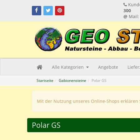
Kunde
300
@
Mail
Alle Kategorien
Angebote
Liefe
Startseite
Gabionensteine
Polar GS
Mit der Nutzung unseres Online-Shops erklären 
Polar GS