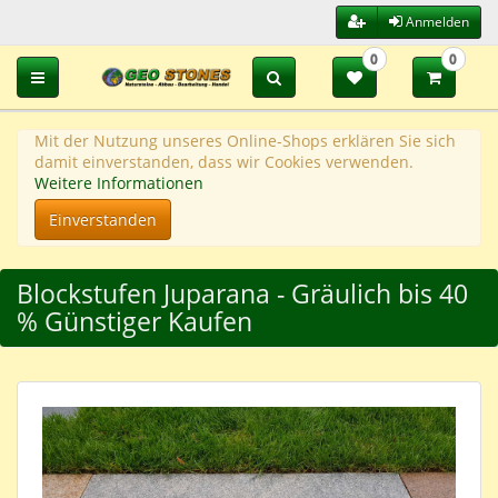
Anmelden
0
0
Toggle navigation
Mit der Nutzung unseres Online-Shops erklären Sie sich
damit einverstanden, dass wir Cookies verwenden.
Weitere Informationen
Einverstanden
Blockstufen Juparana - Gräulich bis 40
% Günstiger Kaufen