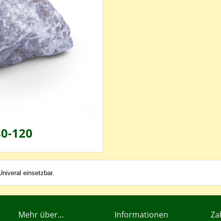
80-120
niveral einsetzbar.
Mehr über...
Informationen
Za